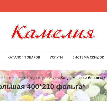
КАТАЛОГ ТОВАРОВ
УСЛУГИ
СИСТЕМА СКИДОК
альные товары
Фурнитура
Скорбящая Мадонна большая 40
льшая 400*210 фольга*